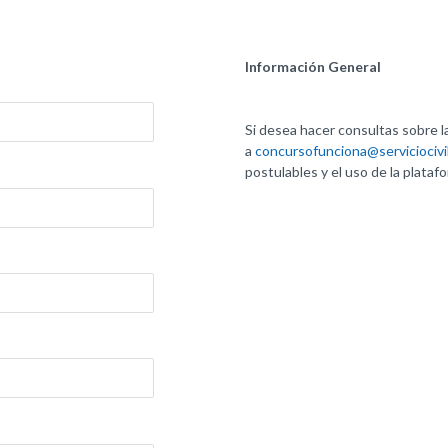
Información General
Si desea hacer consultas sobre l
a
concursofunciona@serviciocivil
postulables y el uso de la plata