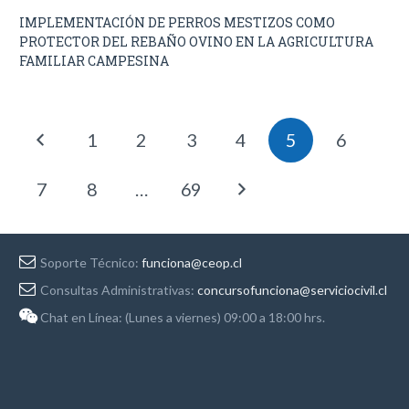
IMPLEMENTACIÓN DE PERROS MESTIZOS COMO
PROTECTOR DEL REBAÑO OVINO EN LA AGRICULTURA
FAMILIAR CAMPESINA
1
2
3
4
5
6
7
8
…
69
Soporte Técnico:
funciona@ceop.cl
Consultas Administrativas:
concursofunciona@serviciocivil.cl
Chat en Línea: (Lunes a viernes) 09:00 a 18:00 hrs.