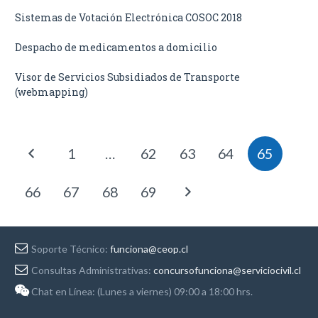
Sistemas de Votación Electrónica COSOC 2018
Despacho de medicamentos a domicilio
Visor de Servicios Subsidiados de Transporte
(webmapping)
1
…
62
63
64
65
66
67
68
69
Soporte Técnico:
funciona@ceop.cl
Consultas Administrativas:
concursofunciona@serviciocivil.cl
Chat en Línea: (Lunes a viernes) 09:00 a 18:00 hrs.